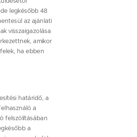
üldésétől
, de legkésőbb 48
ntesül az ajánlati
ak visszaigazolása
rkezettnek, amikor
 felek, ha ebben
sítési határidő, a
Felhasználó a
ó felszólításában
legkésőbb a