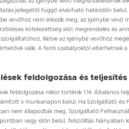
zaigazolás az igénybe vevő megrendelésének elk
ltatás jellegétől függő elvárható határidőn belül
ybe vevőhöz nem érkezik meg, az igénybe vevő me
rződéses kötelezettség alól. megrendelés és ann
 szolgáltatóhoz, illetve az igénybe vevőhöz megé
hetővé válik. A fenti szabályoktól eltérhetnek a
ések feldolgozása és teljesítés
 feldolgozása mikor történik 1.14. Általános telje
számított x munkanapon belül. Ha Szolgáltató és 
jában nem állapodtak meg, Szolgáltató Felhasznál
ontban vagy időn belül, felszólítás hiányában 