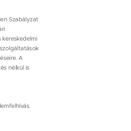
len Szabályzat
ri
us kereskedelmi
szolgáltatások
éseire. A
s nélkül is
lemfelhívás.