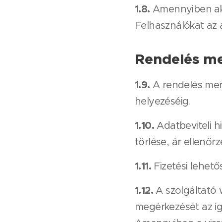
1.8.
Amennyiben akci
Felhasználókat az 
Rendelés m
1.9.
A rendelés men
helyezéséig.
1.10.
Adatbeviteli h
törlése, ár ellenőrz
1.11.
Fizetési lehetős
1.12.
A szolgáltató
megérkezését az ig