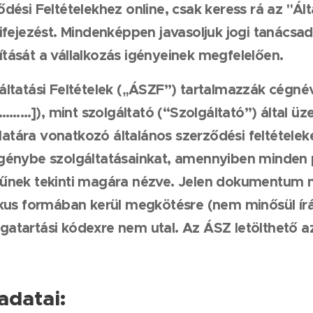
ődési Feltételekhez online, csak keress rá az "Ál
kifejezést. Mindenképpen javasoljuk jogi tanácsa
tását a vállalkozás igényeinek megfelelően.
áltatási Feltételek („ÁSZF”) tartalmazzák cégné
………]
), mint szolgáltató (“Szolgáltató”) által üz
tára vonatkozó általános szerződési feltételeke
génybe szolgáltatásainkat, amennyiben minden p
űnek tekinti magára nézve. Jelen dokumentum ne
ikus formában kerül megkötésre (nem minősül írá
atartási kódexre nem utal. Az ÁSZ letölthető az 
adatai: