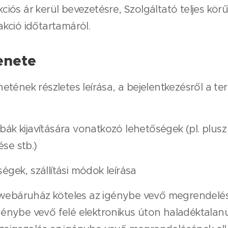
ós ár kerül bevezetésre, Szolgáltató teljes körű
akció időtartamáról.
enete
etének részletes leírása, a bejelentkezésről a t
ibák kijavítására vonatkozó lehetőségek (pl. plus
ése stb.)
égek, szállítási módok leírása
 webáruház köteles az igénybe vevő megrendelé
énybe vevő felé elektronikus úton haladéktalanul