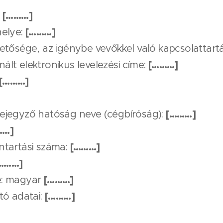
[………]
[………]
helye:
hetősége, az igénybe vevőkkel való kapcsolattartá
[………]
ált elektronikus levelezési címe:
[………]
[………]
bejegyző hatóság neve (cégbíróság):
……]
[………]
ntartási száma:
………]
[………]
e: magyar
[………]
tó adatai: