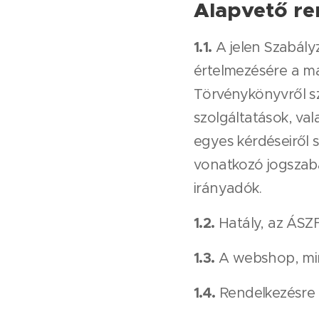
Alapvető re
1.1.
A jelen Szabály
értelmezésére a ma
Törvénykönyvről szó
szolgáltatások, va
egyes kérdéseiről s
vonatkozó jogszabál
irányadók.
1.2.
Hatály, az ÁSZ
1.3.
A webshop, mint
1.4.
Rendelkezésre á