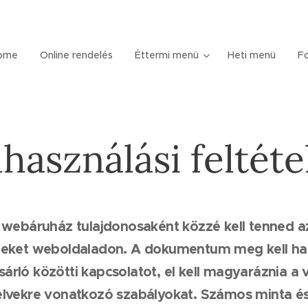
ome
Online rendelés
Éttermi menü
Heti menü
Fo
lhasználási feltéte
A webáruház tulajdonosaként közzé kell tenned a
eleket weboldaladon. A dokumentum meg kell ha
rló közötti kapcsolatot, el kell magyaráznia a vi
elvekre vonatkozó szabályokat. Számos minta és