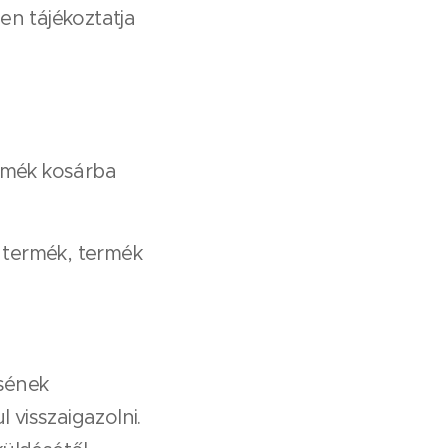
en tájékoztatja
ermék kosárba
z termék, termék
sének
 visszaigazolni.