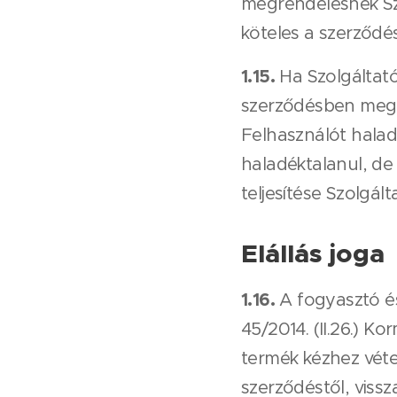
megrendelésnek Sz
köteles a szerződés 
1.15.
Ha Szolgáltató 
szerződésben megha
Felhasználót haladé
haladéktalanul, de
teljesítése Szolgá
Elállás joga
1.16.
A fogyasztó és 
45/2014. (II.26.) 
termék kézhez vétel
szerződéstől, viss