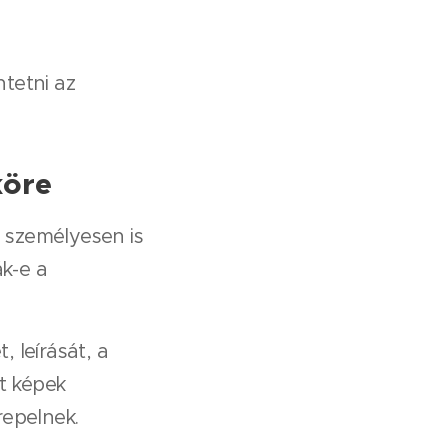
ntetni az
köre
y személyesen is
k-e a
 leírását, a
tt képek
repelnek.