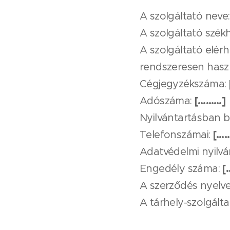
A szolgáltató neve:
A szolgáltató szék
A szolgáltató elér
rendszeresen haszn
Cégjegyzékszáma:
[………]
Adószáma:
Nyilvántartásban 
[…
Telefonszámai:
Adatvédelmi nyilvá
[
Engedély száma:
A szerződés nyelv
A tárhely-szolgálta