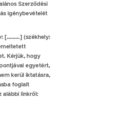
talános Szerződési
dás igénybevételét
v:
[………]
(székhely:
emeltetett
t. Kérjük, hogy
ontjával egyetért,
m kerül iktatásra,
sba foglalt
alábbi linkről: