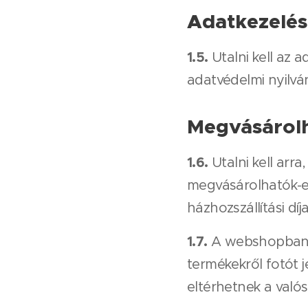
Adatkezelés
1.5.
Utalni kell az a
adatvédelmi nyilvá
Megvásárolh
1.6.
Utalni kell arr
megvásárolhatók-e.
házhozszállítási díja
1.7.
A webshopban Sz
termékekről fotót 
eltérhetnek a valós