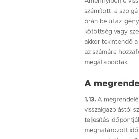
Amennyiben e viss
számított, a szolgá
órán belül az igén
kötöttség vagy sze
akkor tekintendő a
az számára hozzáfér
megállapodtak.
A megrendel
1.13.
A megrendelések
visszaigazolástól 
teljesítés időpont
meghatározott időp