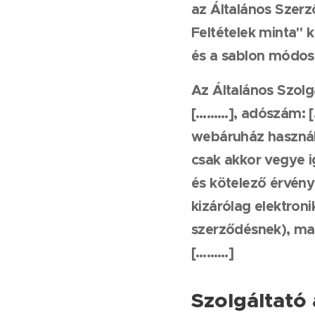
az Általános Szerz
Feltételek minta" 
és a sablon módosí
Az Általános Szolg
[………]
, adószám:
[
webáruház használa
csak akkor vegye i
és kötelező érvény
kizárólag elektron
szerződésnek), mag
[………]
Szolgáltató 