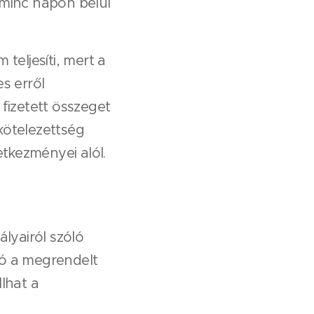
minc napon belül
teljesíti, mert a
s erről
 fizetett összeget
kötelezettség
tkezményei alól.
ályairól szóló
ló a megrendelt
llhat a