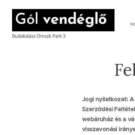
Gól
vendéglő
H
Budakalász Omszk Park 3
Fe
Jogi nyilatkozat: 
Szerződési Feltét
webáruház és a vásá
visszavonási irány