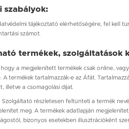
i szabályok:
datvédelmi tájékoztató elérhetőségére, fel kell tü
ntartási számot.
ató termékek, szolgáltatások 
a, hogy a megjelenített termékek csak online, vag
 A termékek tartalmazzák-e az Áfát. Tartalmazzá
t, illetve a csomagolási díjat.
olgáltató részletesen feltünteti a termék nevét,
jelenítet meg. A termékek adatlapján megjeleníte
ágostól, bizonyos esetekben illusztrációként sze