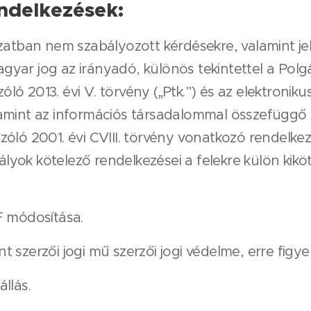
ndelkezések:
zatban nem szabályozott kérdésekre, valamint je
gyar jog az irányadó, különös tekintettel a Polgá
ló 2013. évi V. törvény („Ptk.”) és az elektronik
lamint az információs társadalommal összefüggő 
zóló 2001. évi CVIII. törvény vonatkozó rendelkez
yok kötelező rendelkezései a felekre külön kiköté
F módosítása.
 szerzői jogi mű szerzői jogi védelme, erre figye
llás.