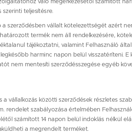
olgáltatóhoz való megérkezésétől számított har
szerinti teljesítésre.
a szerződésben vállalt kötelezettségét azért nem 
tározott termék nem áll rendelkezésére, kötele
ktalanul tájékoztatni, valamint Felhasználó által
 legkésőbb harminc napon belül visszatéríteni. E 
ltatót nem mentesíti szerződésszegése egyéb köve
a vállalkozás közötti szerződések részletes szab
Korm. rendelet szabályozása értelmében Felhaszná
étől számított 14 napon belül indoklás nélkül elá
zaküldheti a megrendelt terméket.