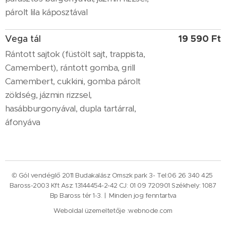
párolt lila káposztával
19 590 Ft
Vega tál
Rántott sajtok (füstölt sajt, trappista,
Camembert), rántott gomba, grill
Camembert, cukkini, gomba párolt
zöldség, jázmin rizzsel,
hasábburgonyával, dupla tartárral,
áfonyáva
© Gól vendéglő 2011 Budakalász Omszk park 3- Tel:06 26 340 425
Baross-2003 Kft Asz: 13144454-2-42 CJ: 01 09 720901 Székhely: 1087
Bp Baross tér 1-3. | Minden jog fenntartva
Weboldal üzemeltetője :webnode.com