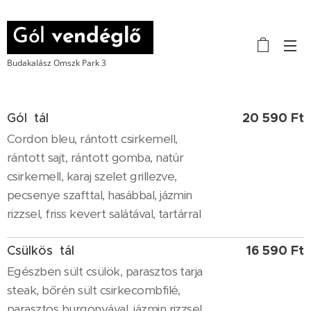
Gól
vendéglő
Budakalász Omszk Park 3
20 590 Ft
Gól tál
Cordon bleu, rántott csirkemell,
rántott sajt, rántott gomba, natúr
csirkemell, karaj szelet grillezve,
pecsenye szafttal, hasábbal, jázmin
rizzsel, friss kevert salátával, tartárral
16 590 Ft
Csülkös tál
Egészben sült csülök, parasztos tarja
steak, bőrén sült csirkecombfilé,
parasztos burgonyával, jázmin rizzsel,