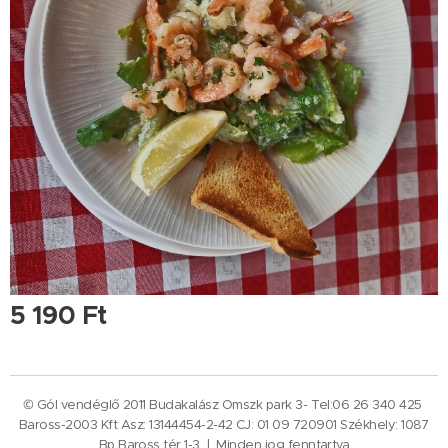
5 190
Ft
© Gól vendéglő 2011 Budakalász Omszk park 3- Tel:06 26 340 425
Baross-2003 Kft Asz: 13144454-2-42 CJ: 01 09 720901 Székhely: 1087
Bp Baross tér 1-3. | Minden jog fenntartva