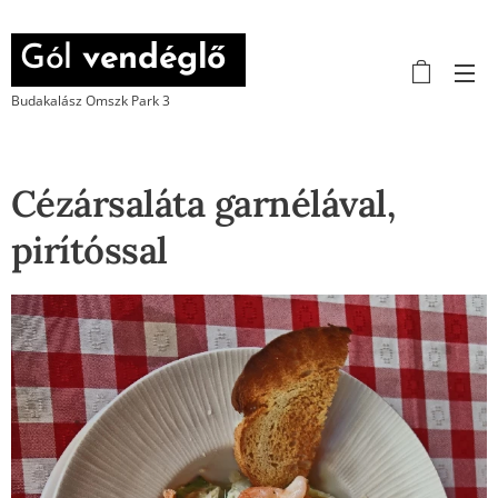
Gól
vendéglő
Budakalász Omszk Park 3
Cézársaláta garnélával,
pirítóssal