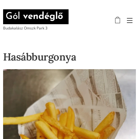
Gól
vendéglő
Budakalász Omszk Park 3
Hasábburgonya