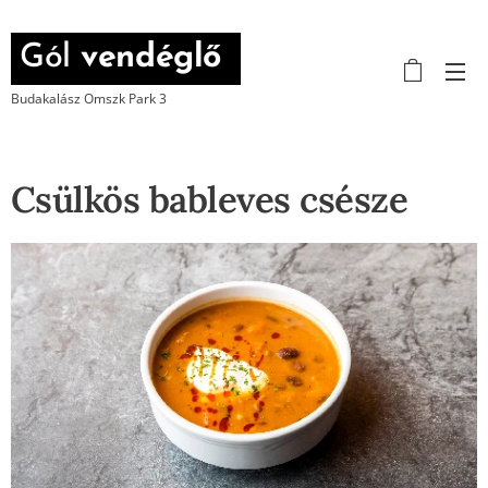
Gól
vendéglő
Budakalász Omszk Park 3
Csülkös bableves csésze