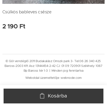
Csülkös bableves csésze
2 190
Ft
© Gól vendéglő 2011 Budakalász Omszk park 3- Tel:06 26 340 425
Baross-2003 Kft Asz: 13144454-2-42 CJ: 01 09 720901 Székhely: 1087
Bp Baross tér 1-3. | Minden jog fenntartva
Weboldal üzemeltetője :webnode.com
Kosárba