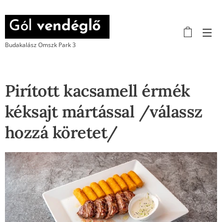
Gól
vendéglő
Budakalász Omszk Park 3
Pirított kacsamell érmék
kéksajt mártással /válassz
hozzá köretet/