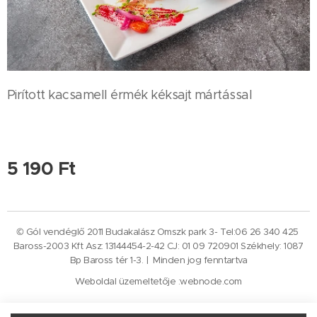
Pirított kacsamell érmék kéksajt mártással
5 190
Ft
© Gól vendéglő 2011 Budakalász Omszk park 3- Tel:06 26 340 425
Baross-2003 Kft Asz: 13144454-2-42 CJ: 01 09 720901 Székhely: 1087
Bp Baross tér 1-3. | Minden jog fenntartva
Weboldal üzemeltetője :webnode.com