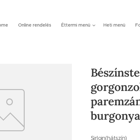
ome
Online rendelés
Éttermi menü
Heti menü
Fo
Bészínst
gorgonzo
paremzá
burgonya
Sirloin(hátszín)