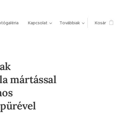
tógaléria
Kapcsolat
Továbbiak
Kosár
eak
la mártással
nos
pürével