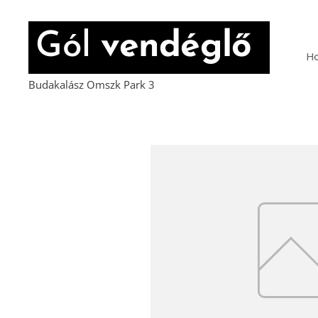
Gól
vendéglő
H
Budakalász Omszk Park 3