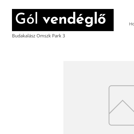
Gól
vendéglő
H
Budakalász Omszk Park 3