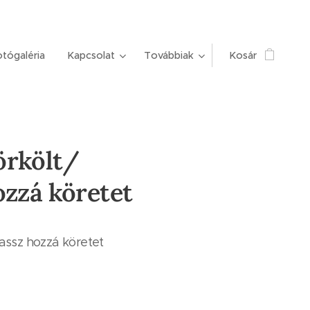
tógaléria
Kapcsolat
Továbbiak
Kosár
örkölt/
ozzá köretet
lassz hozzá köretet