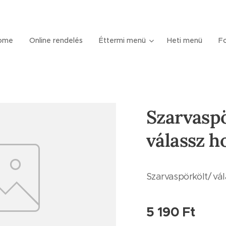
ome
Online rendelés
Éttermi menü
Heti menü
Fo
Szarvasp
válassz h
Szarvaspörkölt/ vá
5 190
Ft