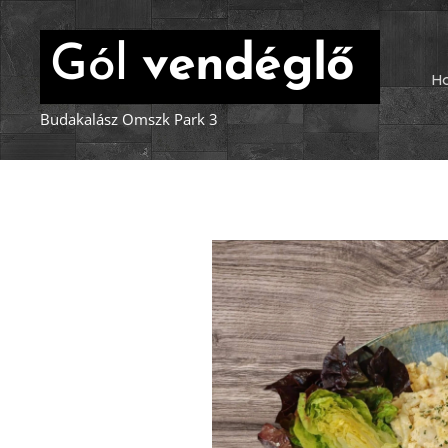
Gól
vendéglő
H
Budakalász Omszk Park 3