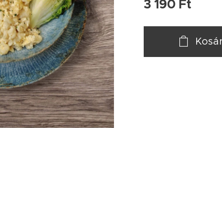
3 190
Ft
Kosá