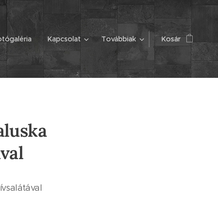
tógaléria
Kapcsolat
Továbbiak
Kosár
aluska
ával
ívsalátával