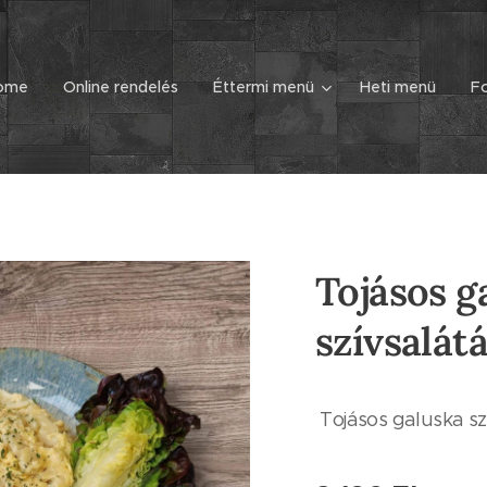
ome
Online rendelés
Éttermi menü
Heti menü
Fo
Tojásos g
szívsalát
Tojásos galuska sz