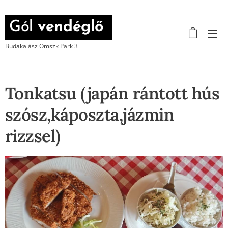
Gól
vendéglő
Budakalász Omszk Park 3
Tonkatsu (japán rántott hús
szósz,káposzta,jázmin
rizzsel)