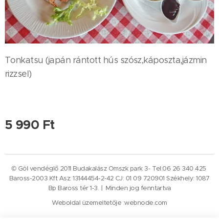
Tonkatsu (japán rántott hús szósz,káposzta,jázmin
rizzsel)
5 990
Ft
© Gól vendéglő 2011 Budakalász Omszk park 3- Tel:06 26 340 425
Baross-2003 Kft Asz: 13144454-2-42 CJ: 01 09 720901 Székhely: 1087
Bp Baross tér 1-3. | Minden jog fenntartva
Weboldal üzemeltetője :webnode.com